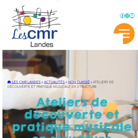
Faceb
Inst
Yo
LES CMR LANDES
»
ACTUALITÉS
»
NON CLASSÉ
»
ATELIERS DE
DÉCOUVERTE ET PRATIQUE MUSICALE EN STRUCTURE
Ateliers de
découverte et
pratique musicale