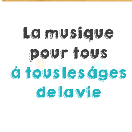
La
musique
pour
tous
à tous
les
âges
de
la
vie