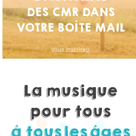
DES CMR DANS
VOTRE BOÎTE MAIL
Vous inscrire
La
musique
pour
tous
à tous
les
âges