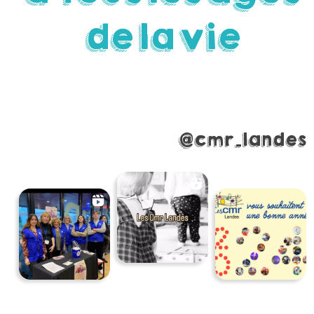
de
la
vie
@cmr_landes