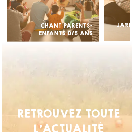
JARD
CHANT PARENTS-
ENFANTS 0/5 ANS
RETROUVEZ TOUTE
L’ACTUALITÉ