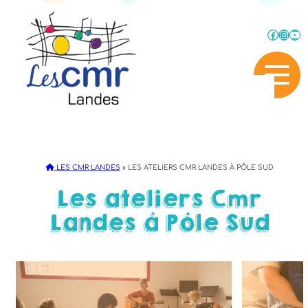
Aller
au
Faceb
Inst
Yo
contenu
LES CMR LANDES
»
LES ATELIERS CMR LANDES À PÔLE SUD
Les ateliers Cmr
Landes à Pôle Sud