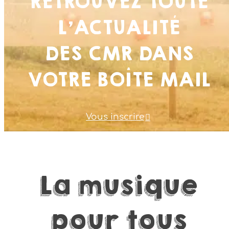
RETROUVEZ TOUTE
L’ACTUALITÉ
DES CMR DANS
VOTRE BOÎTE MAIL
Vous inscrire
La
musique
pour
tous