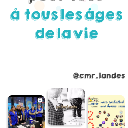
à tous
les
âges
de
la
vie
@cmr_landes