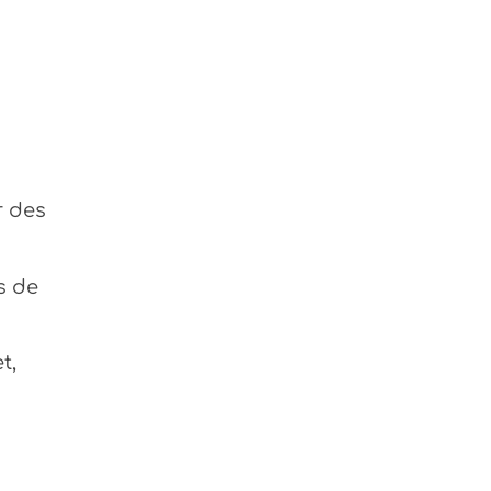
r des
s de
t,