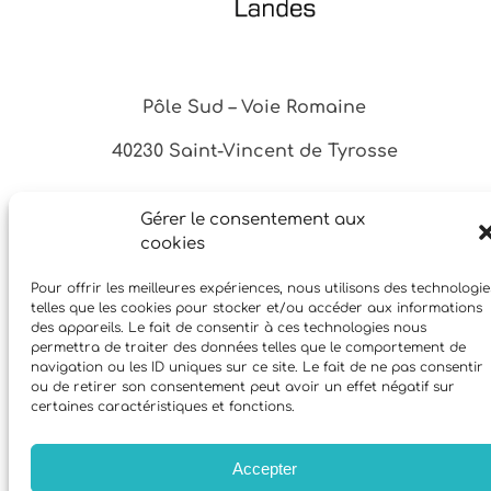
Pôle Sud – Voie Romaine
40230 Saint-Vincent de Tyrosse
Gérer le consentement aux
05 58 41 46 68
cookies
07 68 97 45 68
Pour offrir les meilleures expériences, nous utilisons des technologie
telles que les cookies pour stocker et/ou accéder aux informations
Facebook
Instagram
YouTube
des appareils. Le fait de consentir à ces technologies nous
permettra de traiter des données telles que le comportement de
navigation ou les ID uniques sur ce site. Le fait de ne pas consentir
ou de retirer son consentement peut avoir un effet négatif sur
certaines caractéristiques et fonctions.
© CMR Landes 2023 – Mentions légales – Politique de confidentialité –
Gestion des cookies – Développé par Sylvain Nascimento
Accepter