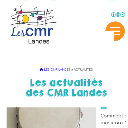
Faceb
Inst
Yo
LES CMR LANDES
»
ACTUALITÉS
Les actualités
des CMR Landes
Comment s’i
musicaux 2