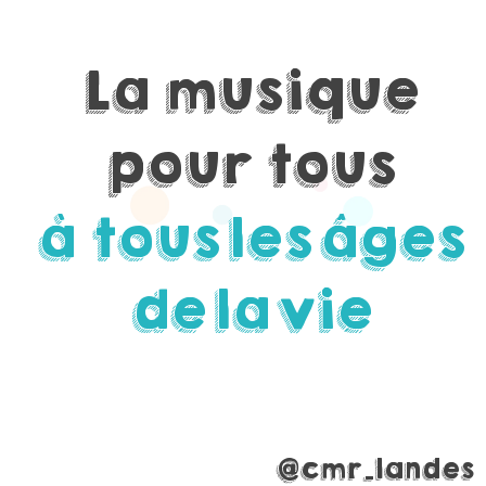
La
musique
pour
tous
à tous
les
âges
de
la
vie
@cmr_landes