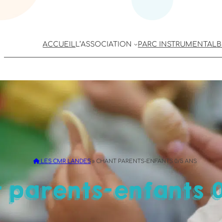
ACCUEIL
L’ASSOCIATION
PARC INSTRUMENTAL
B
LES CMR LANDES
»
CHANT PARENTS-ENFANTS 0/5 ANS
 parents-enfants 