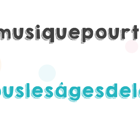
musique
pour
ous
les
âges
de