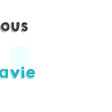
tous
la
vie