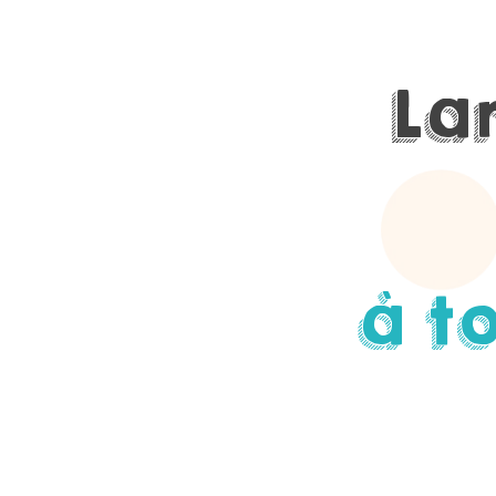
La
à t