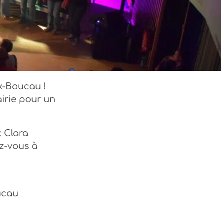
x-Boucau !
irie pour un
: Clara
z-vous à
oucau