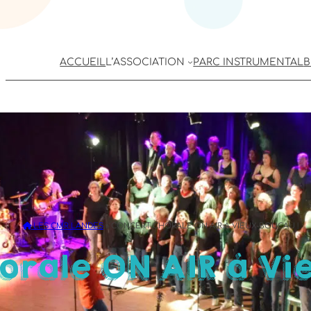
ACCUEIL
L’ASSOCIATION
PARC INSTRUMENTAL
B
LES CMR LANDES
»
CONCERT CHORALE ON AIR À VIEUX-BOUCAU !
orale ON AIR à Vi