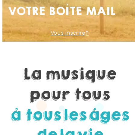
VOTRE BOÎTE MAIL
Vous inscrire
La
musique
pour
tous
à tous
les
âges
de
la
vie