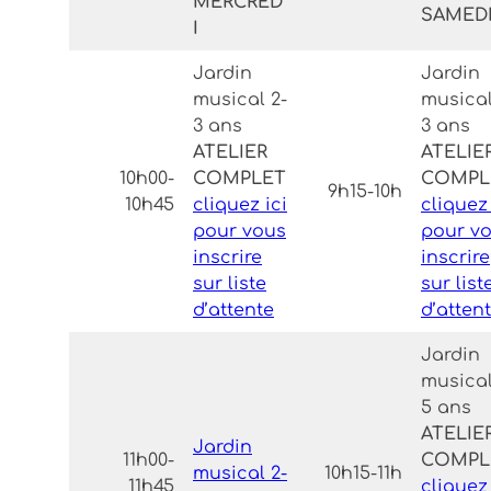
MERCRED
SAMED
I
Jardin
Jardin
musical 2-
musical
3 ans
3 ans
ATELIER
ATELIE
10h00-
COMPLET
COMPL
9h15-10h
10h45
cliquez ici
cliquez 
pour vous
pour v
inscrire
inscrire
sur liste
sur list
d’attente
d’atten
Jardin
musical
5 ans
ATELIE
Jardin
11h00-
COMPL
musical 2-
10h15-11h
11h45
cliquez 