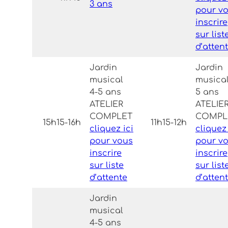
3 ans
pour v
inscrire
sur list
d’atten
Jardin
Jardin
musical
musical
4-5 ans
5 ans
ATELIER
ATELIE
COMPLET
COMPL
15h15-16h
11h15-12h
cliquez ici
cliquez 
pour vous
pour v
inscrire
inscrire
sur liste
sur list
d’attente
d’atten
Jardin
musical
4-5 ans